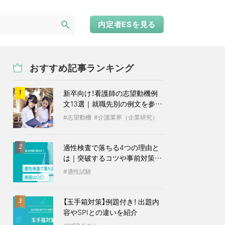
内定者ESを見る
おすすめ記事ランキング
新卒向け！看護師の志望動機例
1
文13選｜就職先別の例文を参考
に
志望動機
介護業界（企業研究）
適性検査で落ちる4つの理由と
2
は｜突破するコツや事前対策も
紹介
適性試験
【玉手箱対策】例題付き！ 出題内
3
容やSPIとの違いを紹介