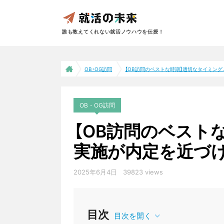
誰も教えてくれない就活ノウハウを伝授！
OB・OG訪問
【OB訪問のベストな時期】適切なタイミング..
OB・OG訪問
【OB訪問のベスト
実施が内定を近づ
2025年6月4日
39823 views
目次
目次を開く