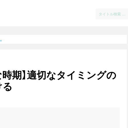
.
な時期】適切なタイミングの
ける