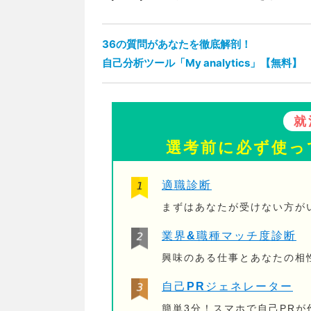
36の質問があなたを徹底解剖！
自己分析ツール「My analytics」【無料】
就
選考前に必ず使っ
適職診断
まずはあなたが受けない方が
業界&職種マッチ度診断
興味のある仕事とあなたの相
自己PRジェネレーター
簡単3分！スマホで自己PR