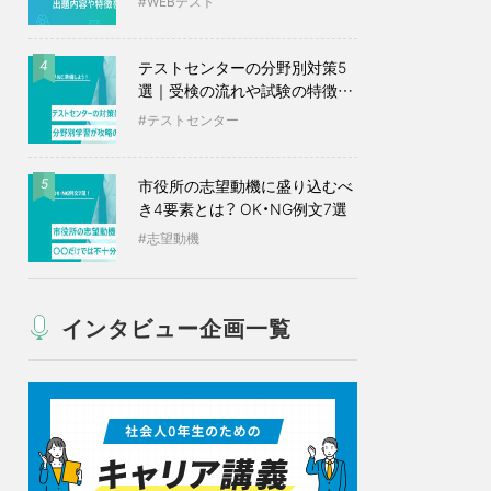
WEBテスト
テストセンターの分野別対策5
4
選｜受検の流れや試験の特徴も
紹介
テストセンター
市役所の志望動機に盛り込むべ
5
き4要素とは？ OK・NG例文7選
志望動機
インタビュー企画一覧