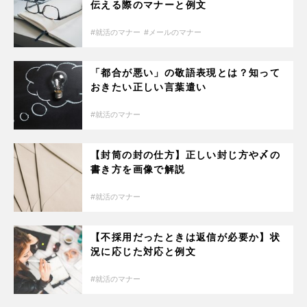
伝える際のマナーと例文
就活のマナー
メールのマナー
「都合が悪い」の敬語表現とは？知って
おきたい正しい言葉遣い
就活のマナー
【封筒の封の仕方】正しい封じ方や〆の
書き方を画像で解説
就活のマナー
【不採用だったときは返信が必要か】状
況に応じた対応と例文
就活のマナー