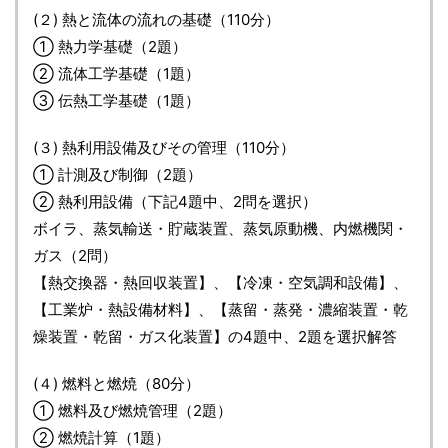
(２) 熱と流体の流れの基礎（110分）
① 熱力学基礎（2題）
② 流体工学基礎（1題）
③ 伝熱工学基礎（1題）
(３) 熱利用設備及びその管理（110分）
① 計測及び制御（2題）
② 熱利用設備（下記4題中、2問を選択）
ボイラ、蒸気輸送・貯蔵装置、蒸気原動機、内燃機関・
ガス（2問）
【熱交換器・熱回収装置】、【冷凍・空気調和設備】、
【工業炉・熱設備材料】、【蒸留・蒸発・濃縮装置・乾
燥装置・乾留・ガス化装置】の4題中、2題を選択解答
(４) 燃料と燃焼（80分）
① 燃料及び燃焼管理（2題）
② 燃焼計算（1題）