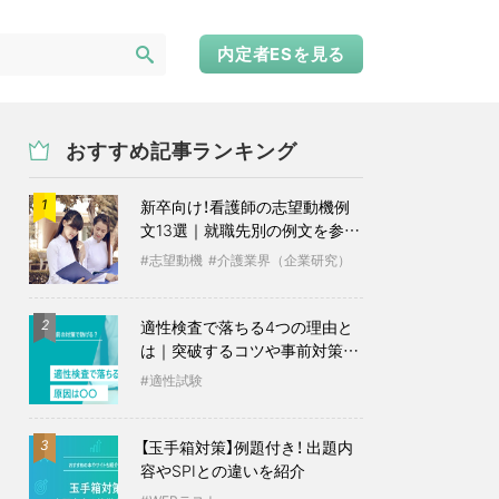
内定者ESを見る
おすすめ記事ランキング
新卒向け！看護師の志望動機例
1
文13選｜就職先別の例文を参考
に
志望動機
介護業界（企業研究）
適性検査で落ちる4つの理由と
2
は｜突破するコツや事前対策も
紹介
適性試験
【玉手箱対策】例題付き！ 出題内
3
容やSPIとの違いを紹介