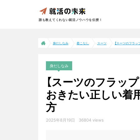
誰も教えてくれない就活ノウハウを伝授！
身だしなみ
着こなし
スーツ
【スーツのフラップ
身だしなみ
【スーツのフラップ
おきたい正しい着
方
2025年8月19日
36804 views
スーツ