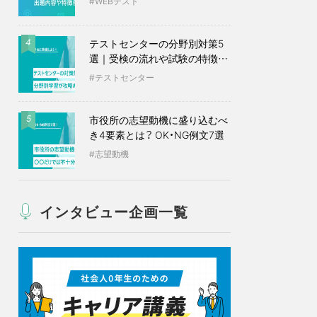
WEBテスト
テストセンターの分野別対策5
4
選｜受検の流れや試験の特徴も
紹介
テストセンター
市役所の志望動機に盛り込むべ
5
き4要素とは？ OK・NG例文7選
志望動機
インタビュー企画一覧