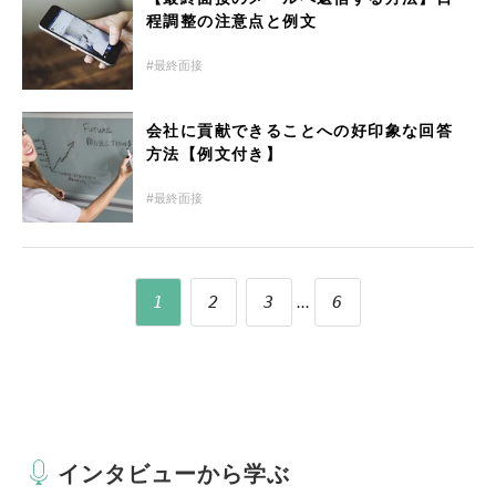
程調整の注意点と例文
最終面接
会社に貢献できることへの好印象な回答
方法【例文付き】
最終面接
...
1
2
3
6
インタビューから学ぶ