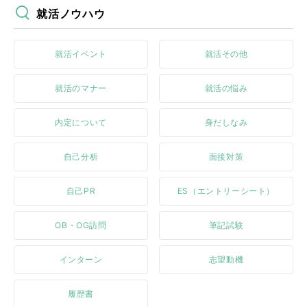
就活ノウハウ
就活イベント
就活その他
就活のマナー
就活の悩み
内定について
身だしなみ
自己分析
面接対策
自己PR
ES（エントリーシート）
OB・OG訪問
筆記試験
インターン
志望動機
履歴書