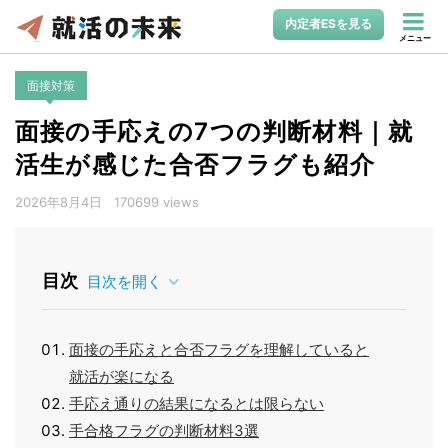
内定者ESを見る
メニュー
面接対策
面接の手応えの7つの判断材料｜就
活生が感じた合否フラグも紹介
2026年8月4日
170699 views
目次
目次を開く
面接の手応えと合否フラグを理解していると
就活が楽になる
手応え通りの結果になるとは限らない
手合格フラグの判断材料3選