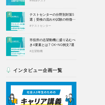
WEBテスト
テストセンターの分野別対策5
4
選｜受検の流れや試験の特徴も
紹介
テストセンター
市役所の志望動機に盛り込むべ
5
き4要素とは？ OK・NG例文7選
志望動機
インタビュー企画一覧