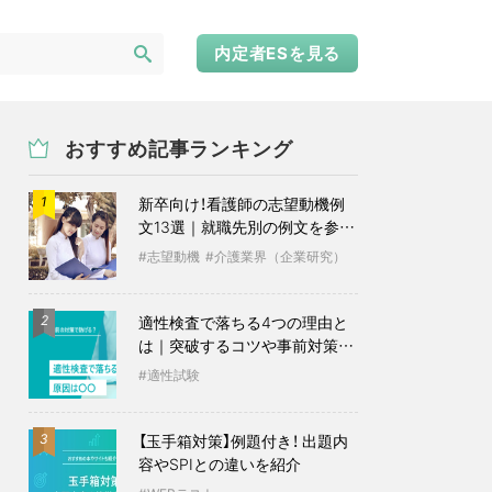
内定者ESを見る
おすすめ記事ランキング
新卒向け！看護師の志望動機例
1
文13選｜就職先別の例文を参考
に
志望動機
介護業界（企業研究）
適性検査で落ちる4つの理由と
2
は｜突破するコツや事前対策も
紹介
適性試験
【玉手箱対策】例題付き！ 出題内
3
容やSPIとの違いを紹介