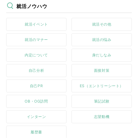
就活ノウハウ
就活イベント
就活その他
就活のマナー
就活の悩み
内定について
身だしなみ
自己分析
面接対策
自己PR
ES（エントリーシート）
OB・OG訪問
筆記試験
インターン
志望動機
履歴書