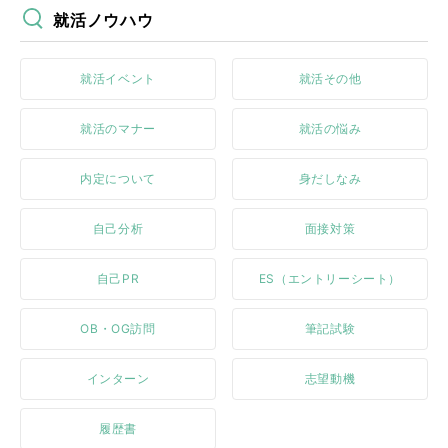
就活ノウハウ
就活イベント
就活その他
就活のマナー
就活の悩み
内定について
身だしなみ
自己分析
面接対策
自己PR
ES（エントリーシート）
OB・OG訪問
筆記試験
インターン
志望動機
履歴書