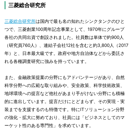
三菱総合研究所
三菱総合研究所
は国内で最も名の知れたシンクタンクのひと
つで、三菱創業100周年記念事業として、1970年にグループ
各社の共同出資で創設されました。社員数は単体で約900人
（研究員760人）、連結子会社12社を含むと約3,800人（2017
年）と、日本最大級です。政府や地方自治体などから委託さ
れる各種調査研究に強みを持っています。
また、金融政策提案の分野にもアドバンテージがあり、自然
科学分野への広範な取り組みや、安全政策、科学技術政策、
地球環境への提言など他社があまり手がけない分野にも積極
的に進出しています。提言だけにとどまらず、その実現・実
装までを支援するのも特徴です。特にITソリューション分野
の強化・拡大に努めており、社員には「ビジネスとしてのマ
ーケット性のある専門性」を求めています。