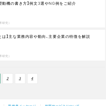
望動機の書き方】例文3選やNG例をご紹介
界研究）
とは】主な業務内容や動向、主要企業の特徴を解説
界研究）
2
3
4
監修者メッセージ
外部サービスについて