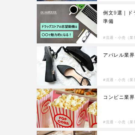
例文9選｜ド
準備
流通・小売（業
アパレル業界
流通・小売（業
コンビニ業界
流通・小売（業