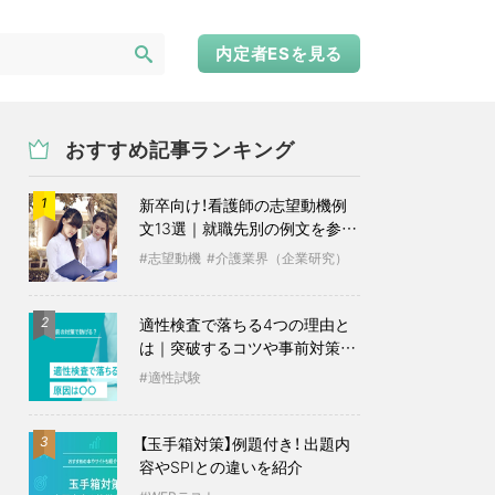
内定者ESを見る
おすすめ記事ランキング
新卒向け！看護師の志望動機例
1
文13選｜就職先別の例文を参考
に
志望動機
介護業界（企業研究）
適性検査で落ちる4つの理由と
2
は｜突破するコツや事前対策も
紹介
適性試験
【玉手箱対策】例題付き！ 出題内
3
容やSPIとの違いを紹介