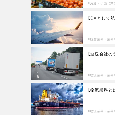
流通・小売（業
【CAとして
航空業界（業界
【運送会社の
物流業界（業界
【物流業界と
物流業界（業界