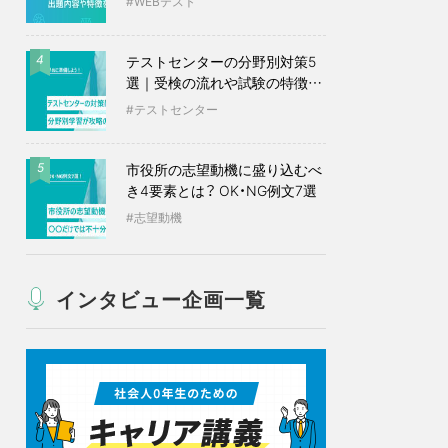
WEBテスト
テストセンターの分野別対策5
4
選｜受検の流れや試験の特徴も
紹介
テストセンター
市役所の志望動機に盛り込むべ
5
き4要素とは？ OK・NG例文7選
志望動機
インタビュー企画一覧