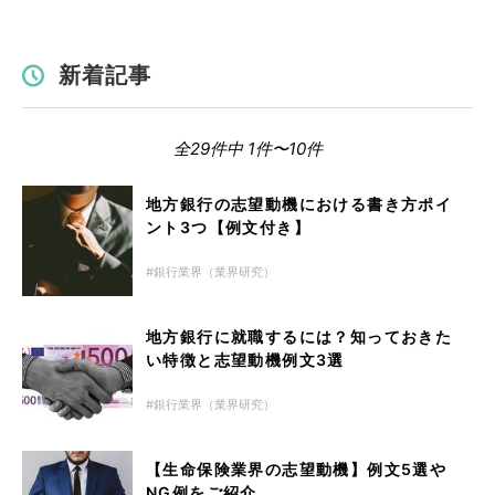
新着記事
全29件中 1件〜10件
地方銀行の志望動機における書き方ポイ
ント3つ【例文付き】
銀行業界（業界研究）
地方銀行に就職するには？知っておきた
い特徴と志望動機例文3選
銀行業界（業界研究）
【生命保険業界の志望動機】例文5選や
NG例をご紹介