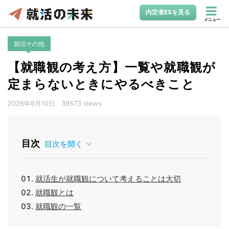
内定者ESを見る
メニュー
就活その他
【就職観の考え方】一覧や就職観が
定まらないときにやるべきこと
2026年6月10日
39573 views
目次
目次を開く
就活生が就職観について考えることは大切
就職観とは
就職観の一覧