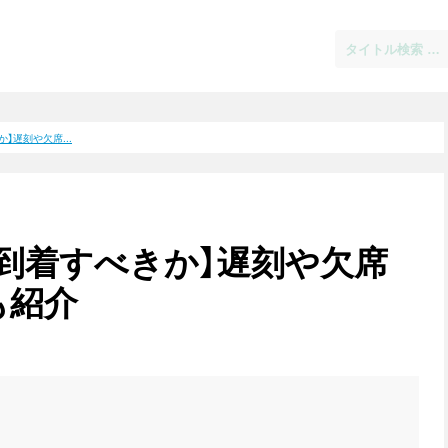
】遅刻や欠席...
到着すべきか】遅刻や欠席
も紹介