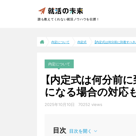
誰も教えてくれない就活ノウハウを伝授！
内定について
内定式
【内定式は何分前に到着すべきか
内定について
【内定式は何分前に
になる場合の対応
2025年10月10日
70252 views
内定式
目次
目次を開く