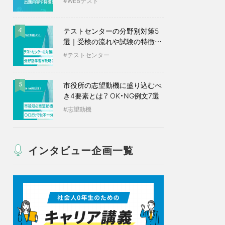
WEBテスト
テストセンターの分野別対策5
4
選｜受検の流れや試験の特徴も
紹介
テストセンター
市役所の志望動機に盛り込むべ
5
き4要素とは？ OK・NG例文7選
志望動機
インタビュー企画一覧