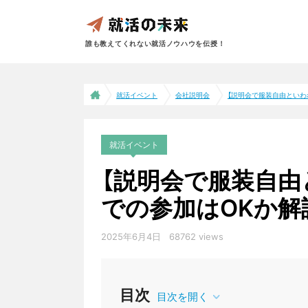
誰も教えてくれない就活ノウハウを伝授！
就活イベント
会社説明会
【説明会で服装自由といわれ
就活イベント
【説明会で服装自由
での参加はOKか解
2025年6月4日
68762 views
会社説明会
目次
目次を開く