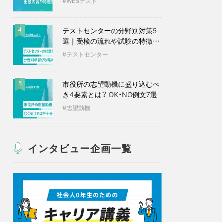
WEBテスト
テストセンターの分野別対策5
4
選｜受検の流れや試験の特徴も
紹介
テストセンター
市役所の志望動機に盛り込むべ
5
き4要素とは？ OK・NG例文7選
志望動機
インタビュー企画一覧