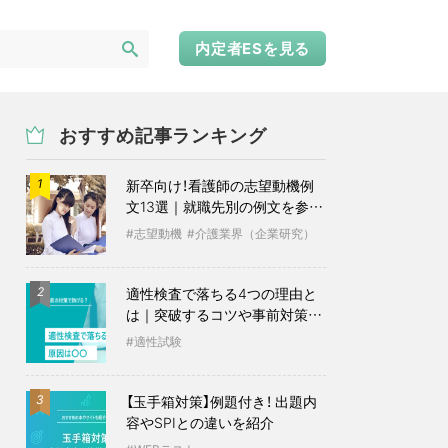
内定者ESを見る
おすすめ記事ランキング
新卒向け！看護師の志望動機例
1
文13選｜就職先別の例文を参考
に
志望動機
介護業界（企業研究）
適性検査で落ちる4つの理由と
2
は｜突破するコツや事前対策も
紹介
適性試験
【玉手箱対策】例題付き！ 出題内
3
容やSPIとの違いを紹介