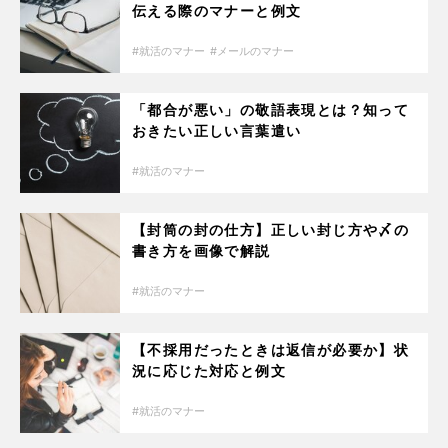
伝える際のマナーと例文
就活のマナー
メールのマナー
「都合が悪い」の敬語表現とは？知って
おきたい正しい言葉遣い
就活のマナー
【封筒の封の仕方】正しい封じ方や〆の
書き方を画像で解説
就活のマナー
【不採用だったときは返信が必要か】状
況に応じた対応と例文
就活のマナー