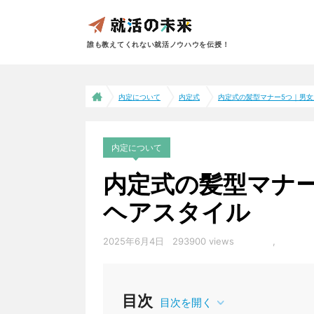
誰も教えてくれない就活ノウハウを伝授！
内定について
内定式
内定式の髪型マナー5つ｜男女別
内定について
内定式の髪型マナ
ヘアスタイル
2025年6月4日
293900 views
内定式
,
髪型・
目次
目次を開く