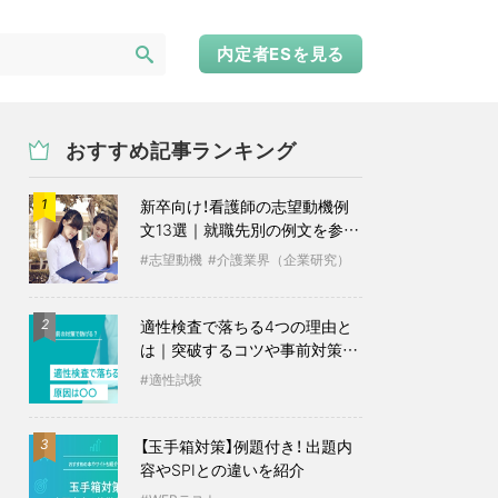
内定者ESを見る
おすすめ記事ランキング
新卒向け！看護師の志望動機例
1
文13選｜就職先別の例文を参考
に
志望動機
介護業界（企業研究）
適性検査で落ちる4つの理由と
2
は｜突破するコツや事前対策も
紹介
適性試験
【玉手箱対策】例題付き！ 出題内
3
容やSPIとの違いを紹介