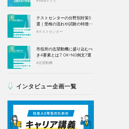
WEBテスト
テストセンターの分野別対策5
4
選｜受検の流れや試験の特徴も
紹介
テストセンター
市役所の志望動機に盛り込むべ
5
き4要素とは？ OK・NG例文7選
志望動機
インタビュー企画一覧