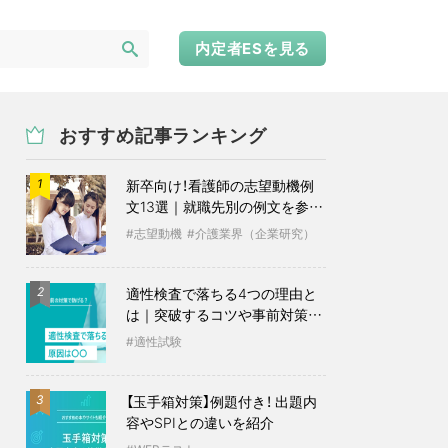
内定者ESを見る
おすすめ記事ランキング
新卒向け！看護師の志望動機例
1
文13選｜就職先別の例文を参考
に
志望動機
介護業界（企業研究）
適性検査で落ちる4つの理由と
2
は｜突破するコツや事前対策も
紹介
適性試験
【玉手箱対策】例題付き！ 出題内
3
容やSPIとの違いを紹介