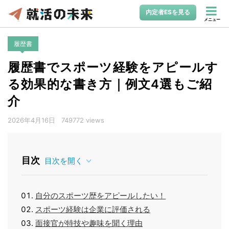
内定者ESを見る
メニュー
履歴書
履歴書でスポーツ経験をアピールす
る効果的な書き方｜例文4選もご紹
介
2026年4月16日
749772 views
目次
目次を開く
自分のスポーツ歴をアピールしたい！
スポーツ経験は企業に評価される
面接官が特技や趣味を聞く理由