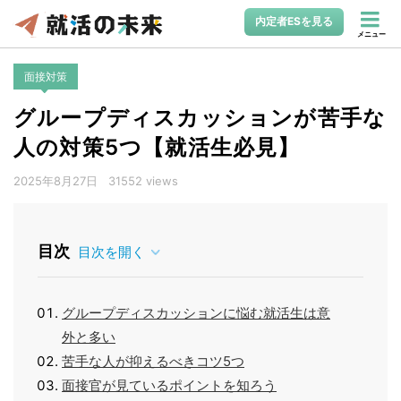
内定者ESを見る
メニュー
面接対策
グループディスカッションが苦手な
人の対策5つ【就活生必見】
2025年8月27日
31552 views
目次
目次を開く
グループディスカッションに悩む就活生は意
外と多い
苦手な人が抑えるべきコツ5つ
面接官が見ているポイントを知ろう