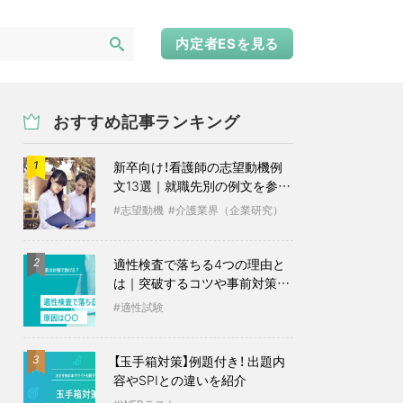
内定者ESを見る
おすすめ記事ランキング
新卒向け！看護師の志望動機例
1
文13選｜就職先別の例文を参考
に
志望動機
介護業界（企業研究）
適性検査で落ちる4つの理由と
2
は｜突破するコツや事前対策も
紹介
適性試験
【玉手箱対策】例題付き！ 出題内
3
容やSPIとの違いを紹介