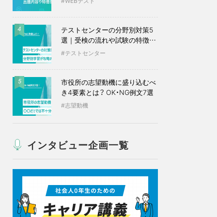
WEBテスト
テストセンターの分野別対策5
4
選｜受検の流れや試験の特徴も
紹介
テストセンター
市役所の志望動機に盛り込むべ
5
き4要素とは？ OK・NG例文7選
志望動機
インタビュー企画一覧