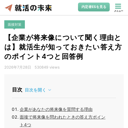
内定者ESを見る
メニュー
面接対策
【企業が将来像について聞く理由と
は】就活生が知っておきたい答え方
のポイント4つと回答例
2026年7月28日
530849 views
目次
目次を開く
企業があなたの将来像を質問する理由
面接で将来像を問われたときの答え方ポイン
ト4つ