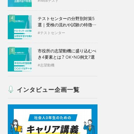
WEBテスト
テストセンターの分野別対策5
4
選｜受検の流れや試験の特徴も
紹介
テストセンター
市役所の志望動機に盛り込むべ
5
き4要素とは？ OK・NG例文7選
志望動機
インタビュー企画一覧