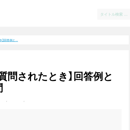
】回答例と...
質問されたとき】回答例と
問
面接
,
集団面接
,
二次面接