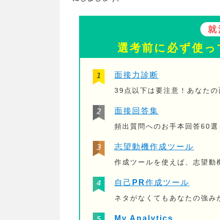
就
選考前に必ず使っ
面接力診断
39点以下は要注意！あなた
面接回答集
頻出質問へのお手本回答60選
志望動機作成ツール
作成ツールを使えば、志望動
自己PR作成ツール
ネタがなくてもあなたの強み
My Analytics