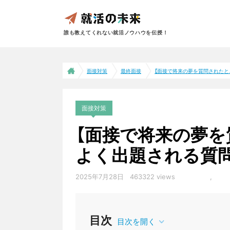
誰も教えてくれない就活ノウハウを伝授！
面接対策
最終面接
【面接で将来の夢を質問されたとき
面接対策
【面接で将来の夢を
よく出題される質
2025年7月28日
463322 views
一次面接
,
最終
目次
目次を開く