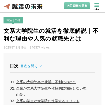
内定者ESを見る
メニュー
就活その他
文系大学院生の就活を徹底解説｜不
利な理由や人気の就職先とは
2025年12月19日
246377 views
目次
目次を開く
文系の大学院卒は就活に不利なのか？
企業が文系大学院生を積極的に採用しない理
由3つ
文系の学生が大学院に進学するメリット