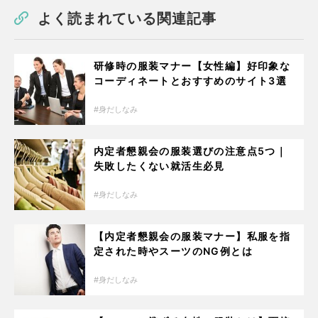
よく読まれている関連記事
研修時の服装マナー【女性編】好印象な
コーディネートとおすすめのサイト3選
身だしなみ
内定者懇親会の服装選びの注意点5つ｜
失敗したくない就活生必見
身だしなみ
【内定者懇親会の服装マナー】私服を指
定された時やスーツのNG例とは
身だしなみ