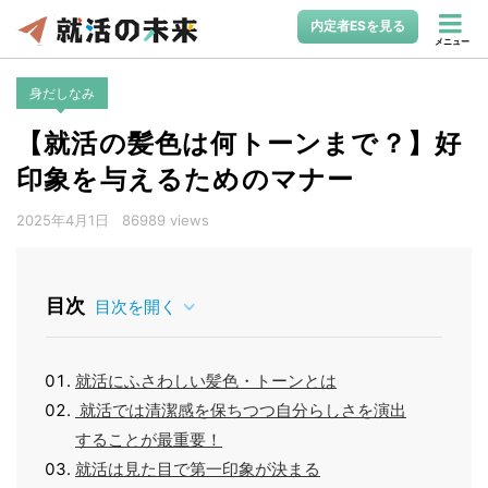
内定者ESを見る
メニュー
身だしなみ
【就活の髪色は何トーンまで？】好
印象を与えるためのマナー
2025年4月1日
86989 views
目次
目次を開く
就活にふさわしい髪色・トーンとは
就活では清潔感を保ちつつ自分らしさを演出
することが最重要！
就活は見た目で第一印象が決まる