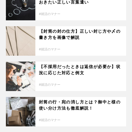
おきたい正しい言葉遣い
就活のマナー
【封筒の封の仕方】正しい封じ方や〆の
書き方を画像で解説
就活のマナー
【不採用だったときは返信が必要か】状
況に応じた対応と例文
就活のマナー
封筒の行・宛の消し方とは？御中と様の
使い分け方法も徹底解説！
就活のマナー