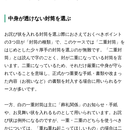
中身が透けない封筒を選ぶ
お詫び状を入れる封筒を選ぶ際におさえておくべきポイント
の3つ目が「封筒の種類」で、このケースでは「二重封筒」を
はじめとした少々厚手の封筒を選ぶのが無難です。「二重封
筒」とは読んで字のごとく、封が二重になっている封筒を言
います。二重になっているため、それだけ厳重に中身が守ら
れていることを意味し、正式かつ重要な手紙・書類や改まっ
た内容（お祝いなど）の書類を封入する場合に用いられるケ
ースが多いです。
一方、白の一重封筒は主に「葬礼関係」のお知らせ・手紙
や、お見舞い状を入れるものとして用いられています。お詫
び状は例外になるのですが、一重・二重のどちらを使うべき
かについては、「重ね重ね起こってほしいもの」の場合は二