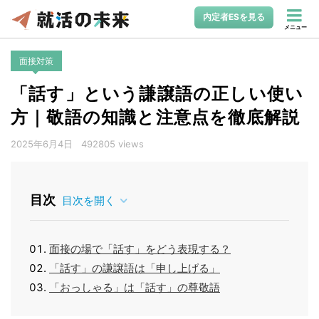
内定者ESを見る
メニュー
面接対策
「話す」という謙譲語の正しい使い
方｜敬語の知識と注意点を徹底解説
2025年6月4日
492805 views
目次
目次を開く
面接の場で「話す」をどう表現する？
「話す」の謙譲語は「申し上げる」
「おっしゃる」は「話す」の尊敬語