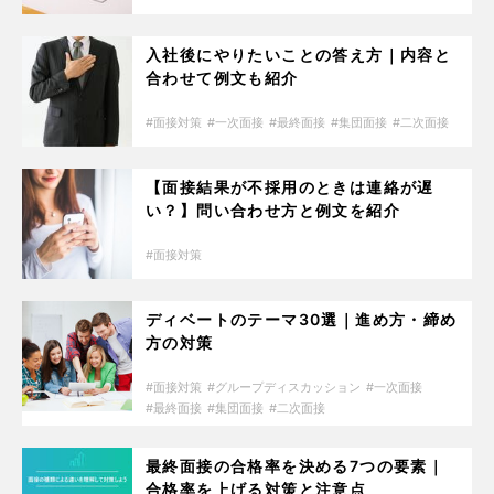
入社後にやりたいことの答え方｜内容と
合わせて例文も紹介
面接対策
一次面接
最終面接
集団面接
二次面接
【面接結果が不採用のときは連絡が遅
い？】問い合わせ方と例文を紹介
面接対策
ディベートのテーマ30選｜進め方・締め
方の対策
面接対策
グループディスカッション
一次面接
最終面接
集団面接
二次面接
最終面接の合格率を決める7つの要素｜
合格率を上げる対策と注意点