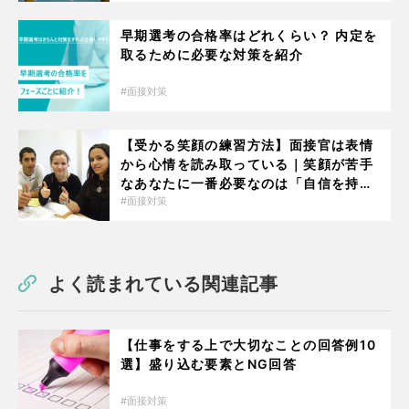
早期選考の合格率はどれくらい？ 内定を
取るために必要な対策を紹介
面接対策
【受かる笑顔の練習方法】面接官は表情
から心情を読み取っている｜笑顔が苦手
なあなたに一番必要なのは「自信を持つ
事」だった
面接対策
よく読まれている関連記事
【仕事をする上で大切なことの回答例10
選】盛り込む要素とNG回答
面接対策