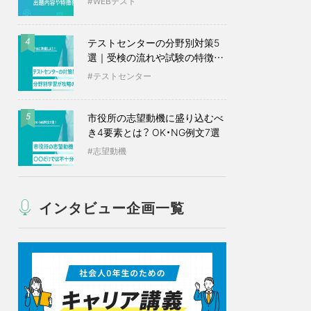
WEBテスト
テストセンターの分野別対策5
4
選｜受検の流れや試験の特徴も
紹介
テストセンター
市役所の志望動機に盛り込むべ
5
き4要素とは？ OK・NG例文7選
志望動機
インタビュー企画一覧