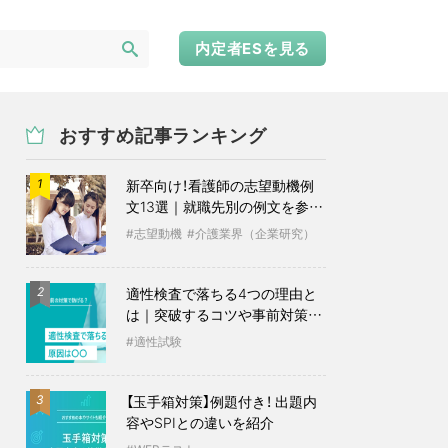
内定者ESを見る
おすすめ記事ランキング
新卒向け！看護師の志望動機例
1
文13選｜就職先別の例文を参考
に
志望動機
介護業界（企業研究）
適性検査で落ちる4つの理由と
2
は｜突破するコツや事前対策も
紹介
適性試験
【玉手箱対策】例題付き！ 出題内
3
容やSPIとの違いを紹介