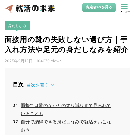
内定者ESを見る
メニュー
身だしなみ
面接用の靴の失敗しない選び方｜手
入れ方法や足元の身だしなみを紹介
2025年2月12日
104679 views
目次
目次を開く
面接では靴のかかとのすり減りまで見られて
いることも
自分で納得できる身だしなみで就活をおこな
おう