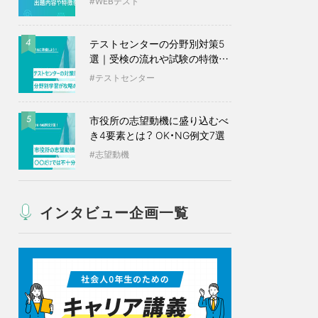
WEBテスト
テストセンターの分野別対策5
4
選｜受検の流れや試験の特徴も
紹介
テストセンター
市役所の志望動機に盛り込むべ
5
き4要素とは？ OK・NG例文7選
志望動機
インタビュー企画一覧