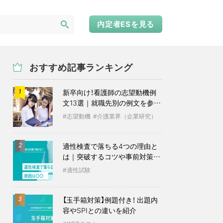
内定者ESを見る
おすすめ記事ランキング
新卒向け！看護師の志望動機例
1
文13選｜就職先別の例文を参考
に
志望動機
介護業界（企業研究）
適性検査で落ちる4つの理由と
2
は｜突破するコツや事前対策も
紹介
適性試験
【玉手箱対策】例題付き！ 出題内
3
容やSPIとの違いを紹介