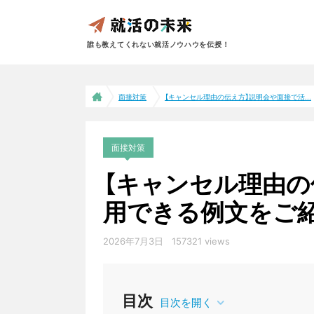
誰も教えてくれない就活ノウハウを伝授！
面接対策
【キャンセル理由の伝え方】説明会や面接で活...
面接対策
【キャンセル理由の
用できる例文をご
2026年7月3日
157321 views
目次
目次を開く