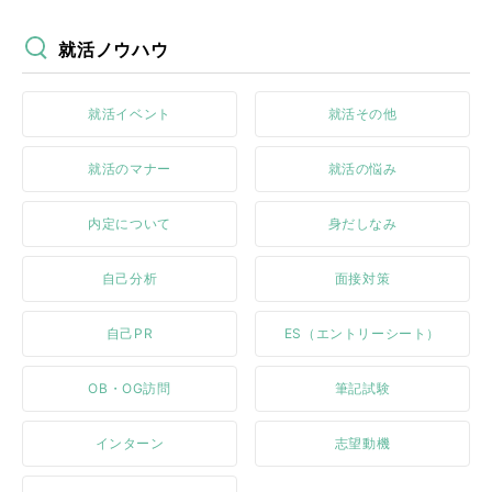
就活ノウハウ
就活イベント
就活その他
就活のマナー
就活の悩み
内定について
身だしなみ
自己分析
面接対策
自己PR
ES（エントリーシート）
OB・OG訪問
筆記試験
インターン
志望動機