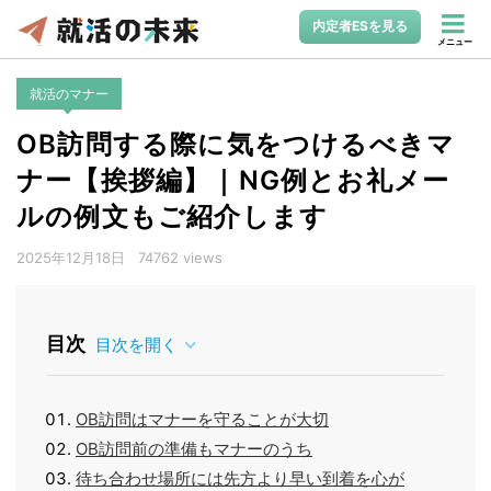
内定者ESを見る
メニュー
就活のマナー
OB訪問する際に気をつけるべきマ
ナー【挨拶編】｜NG例とお礼メー
ルの例文もご紹介します
2025年12月18日
74762 views
目次
目次を開く
OB訪問はマナーを守ることが大切
OB訪問前の準備もマナーのうち
待ち合わせ場所には先方より早い到着を心が