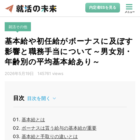
内定者ESを見る
メニュー
就活その他
基本給や初任給がボーナスに及ぼす
影響と職務手当について～男女別・
年齢別の平均基本給あり～
2026年5月19日
145761 views
目次
目次を開く
基本給とは
ボーナスは貰う給与の基本給が重要
基本給と手取りの違いとは