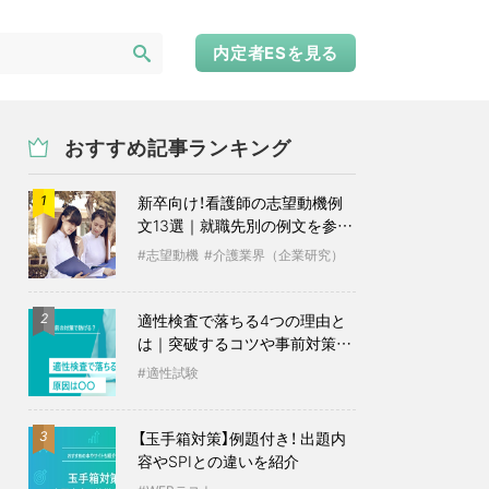
内定者ESを見る
おすすめ記事ランキング
新卒向け！看護師の志望動機例
1
文13選｜就職先別の例文を参考
に
志望動機
介護業界（企業研究）
適性検査で落ちる4つの理由と
2
は｜突破するコツや事前対策も
紹介
適性試験
【玉手箱対策】例題付き！ 出題内
3
容やSPIとの違いを紹介