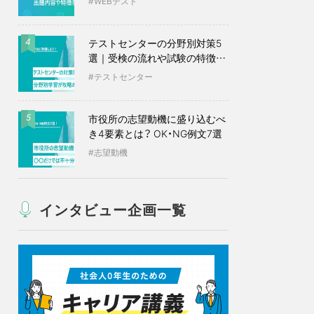
WEBテスト
テストセンターの分野別対策5
4
選｜受検の流れや試験の特徴も
紹介
テストセンター
市役所の志望動機に盛り込むべ
5
き4要素とは？ OK・NG例文7選
志望動機
インタビュー企画一覧