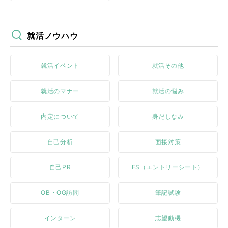
就活ノウハウ
就活イベント
就活その他
就活のマナー
就活の悩み
内定について
身だしなみ
自己分析
面接対策
自己PR
ES（エントリーシート）
OB・OG訪問
筆記試験
インターン
志望動機