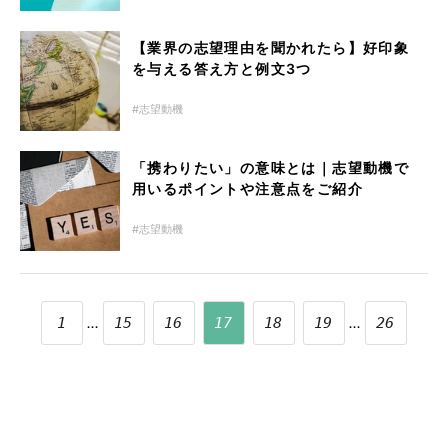
【業界の志望理由を聞かれたら】好印象
を与える答え方と例文3つ
志望動機
「携わりたい」の意味とは｜志望動機で
用いるポイントや注意点をご紹介
志望動機
...
...
1
15
16
17
18
19
26