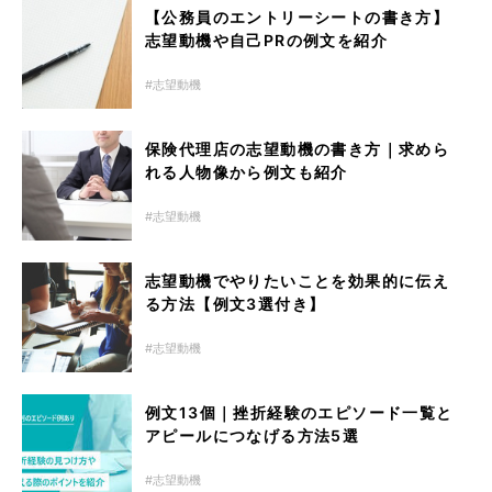
【公務員のエントリーシートの書き方】
志望動機や自己PRの例文を紹介
志望動機
保険代理店の志望動機の書き方｜求めら
れる人物像から例文も紹介
志望動機
志望動機でやりたいことを効果的に伝え
る方法【例文3選付き】
志望動機
例文13個｜挫折経験のエピソード一覧と
アピールにつなげる方法5選
志望動機