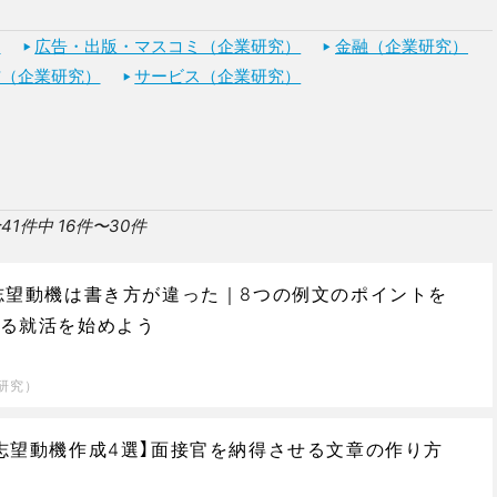
）
広告・出版・マスコミ（企業研究）
金融（企業研究）
信（企業研究）
サービス（企業研究）
41件中 16件〜30件
志望動機は書き方が違った｜8つの例文のポイントを
る就活を始めよう
研究）
志望動機作成4選】面接官を納得させる文章の作り方