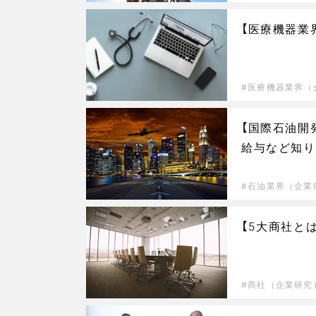
【医療機器業
医療機器業界（
【国際石油開
給与など知り
石油業界（企業
【5大商社と
商社（企業研究