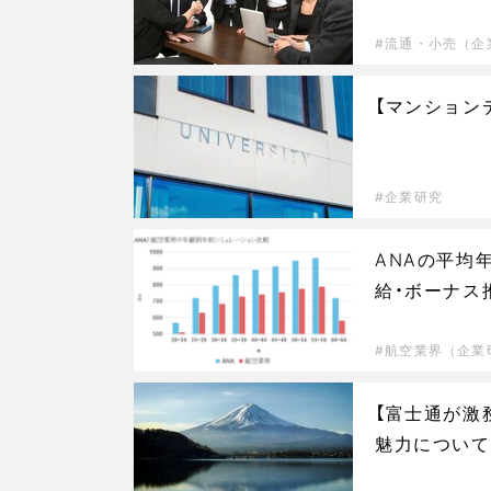
流通・小売（企
【マンション
企業研究
ANAの平均
給・ボーナス
航空業界（企業
【富士通が激
魅力について