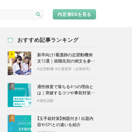
内定者ESを見る
おすすめ記事ランキング
新卒向け！看護師の志望動機例
1
文13選｜就職先別の例文を参考
に
志望動機
介護業界（企業研究）
適性検査で落ちる4つの理由と
2
は｜突破するコツや事前対策も
紹介
適性試験
【玉手箱対策】例題付き！ 出題内
3
容やSPIとの違いを紹介