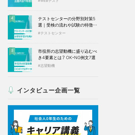
WEBテスト
テストセンターの分野別対策5
4
選｜受検の流れや試験の特徴も
紹介
テストセンター
市役所の志望動機に盛り込むべ
5
き4要素とは？ OK・NG例文7選
志望動機
インタビュー企画一覧