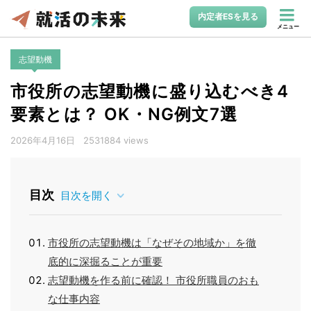
内定者ESを見る
メニュー
志望動機
市役所の志望動機に盛り込むべき4
要素とは？ OK・NG例文7選
2026年4月16日
2531884 views
目次
目次を開く
市役所の志望動機は「なぜその地域か」を徹
底的に深掘ることが重要
志望動機を作る前に確認！ 市役所職員のおも
な仕事内容