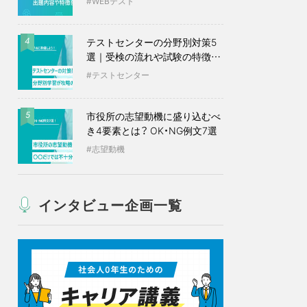
WEBテスト
テストセンターの分野別対策5
4
選｜受検の流れや試験の特徴も
紹介
テストセンター
市役所の志望動機に盛り込むべ
5
き4要素とは？ OK・NG例文7選
志望動機
インタビュー企画一覧