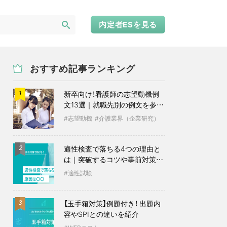
内定者ESを見る
おすすめ記事ランキング
新卒向け！看護師の志望動機例
1
文13選｜就職先別の例文を参考
に
志望動機
介護業界（企業研究）
適性検査で落ちる4つの理由と
2
は｜突破するコツや事前対策も
紹介
適性試験
【玉手箱対策】例題付き！ 出題内
3
容やSPIとの違いを紹介