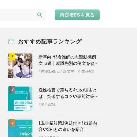
内定者ESを見る
おすすめ記事ランキング
新卒向け！看護師の志望動機例
1
文13選｜就職先別の例文を参考
に
志望動機
介護業界（企業研究）
適性検査で落ちる4つの理由と
2
は｜突破するコツや事前対策も
紹介
適性試験
【玉手箱対策】例題付き！ 出題内
3
容やSPIとの違いを紹介