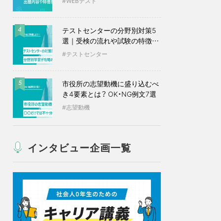
WEBテスト
テストセンターの分野別対策5
4
選｜受検の流れや試験の特徴も
紹介
テストセンター
市役所の志望動機に盛り込むべ
5
き4要素とは？ OK・NG例文7選
志望動機
インタビュー企画一覧