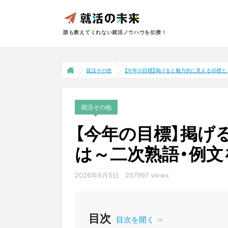
誰も教えてくれない就活ノウハウを伝授！
就活その他
【今年の目標】掲げると魅力的に見える目標と..
就活その他
【今年の目標】掲げ
は～二次熟語・例文
2026年6月5日
257997 views
目次
目次を開く