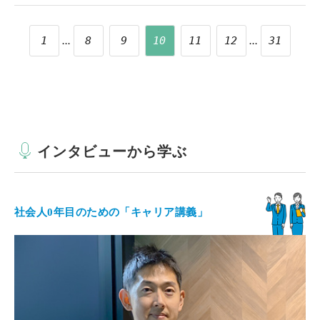
...
...
1
8
9
10
11
12
31
インタビューから学ぶ
社会人0年目のための「キャリア講義」