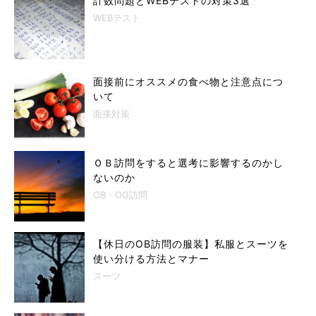
計数問題とWEBテストの対策3選
WEBテスト
面接前にオススメの食べ物と注意点につ
いて
面接対策
ＯＢ訪問をすると選考に影響するのかし
ないのか
OB・OG訪問
【休日のOB訪問の服装】私服とスーツを
使い分ける方法とマナー
スーツ