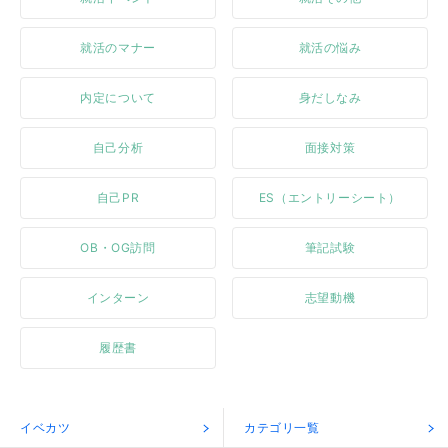
就活のマナー
就活の悩み
内定について
身だしなみ
自己分析
面接対策
自己PR
ES（エントリーシート）
OB・OG訪問
筆記試験
インターン
志望動機
履歴書
イベカツ
カテゴリ一覧