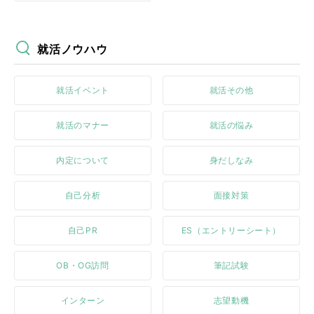
就活ノウハウ
就活イベント
就活その他
就活のマナー
就活の悩み
内定について
身だしなみ
自己分析
面接対策
自己PR
ES（エントリーシート）
OB・OG訪問
筆記試験
インターン
志望動機