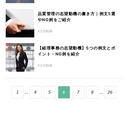
品質管理の志望動機の書き方｜例文5選
やNG例をご紹介
志望動機
【経理事務の志望動機】5つの例文とポ
イント・NG例を紹介
志望動機
...
...
1
4
5
6
7
8
26