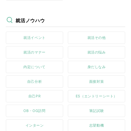
就活ノウハウ
就活イベント
就活その他
就活のマナー
就活の悩み
内定について
身だしなみ
自己分析
面接対策
自己PR
ES（エントリーシート）
OB・OG訪問
筆記試験
インターン
志望動機