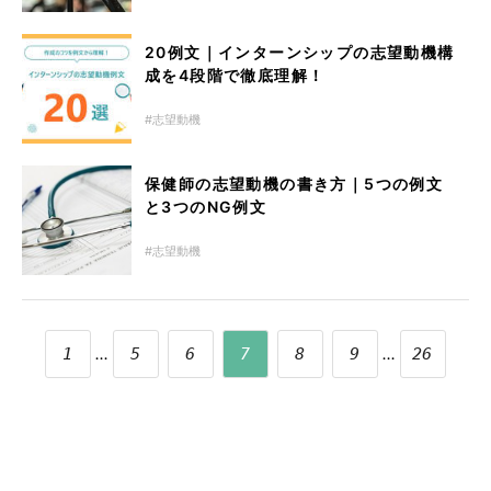
20例文｜インターンシップの志望動機構
成を4段階で徹底理解！
志望動機
保健師の志望動機の書き方｜5つの例文
と3つのNG例文
志望動機
...
...
1
5
6
7
8
9
26