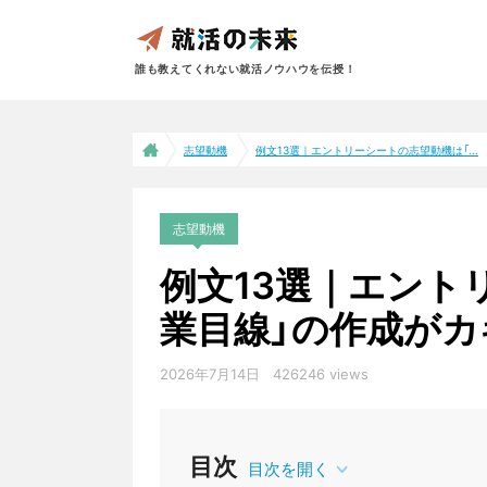
誰も教えてくれない就活ノウハウを伝授！
志望動機
例文13選｜エントリーシートの志望動機は「...
志望動機
例文13選｜エント
業目線」の作成がカ
2026年7月14日
426246 views
目次
目次を開く