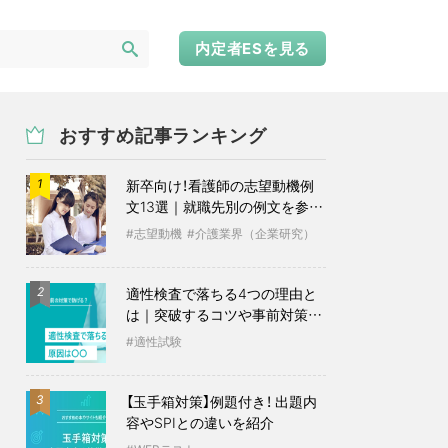
内定者ESを見る
おすすめ記事ランキング
新卒向け！看護師の志望動機例
1
文13選｜就職先別の例文を参考
に
志望動機
介護業界（企業研究）
適性検査で落ちる4つの理由と
2
は｜突破するコツや事前対策も
紹介
適性試験
【玉手箱対策】例題付き！ 出題内
3
容やSPIとの違いを紹介