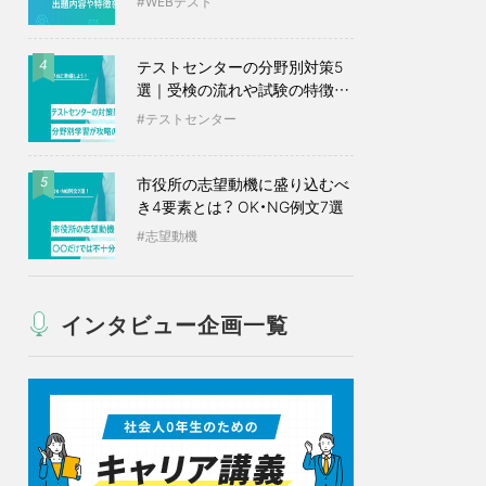
WEBテスト
テストセンターの分野別対策5
4
選｜受検の流れや試験の特徴も
紹介
テストセンター
市役所の志望動機に盛り込むべ
5
き4要素とは？ OK・NG例文7選
志望動機
インタビュー企画一覧