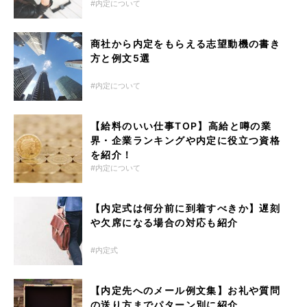
内定について
商社から内定をもらえる志望動機の書き
方と例文5選
内定について
【給料のいい仕事TOP】高給と噂の業
界・企業ランキングや内定に役立つ資格
を紹介！
内定について
【内定式は何分前に到着すべきか】遅刻
や欠席になる場合の対応も紹介
内定式
【内定先へのメール例文集】お礼や質問
の送り方までパターン別に紹介