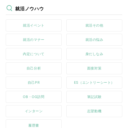
就活ノウハウ
就活イベント
就活その他
就活のマナー
就活の悩み
内定について
身だしなみ
自己分析
面接対策
自己PR
ES（エントリーシート）
OB・OG訪問
筆記試験
インターン
志望動機
履歴書