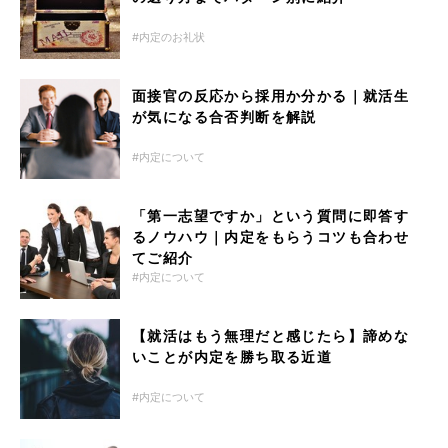
内定のお礼状
面接官の反応から採用か分かる｜就活生
が気になる合否判断を解説
内定について
「第一志望ですか」という質問に即答す
るノウハウ｜内定をもらうコツも合わせ
てご紹介
内定について
【就活はもう無理だと感じたら】諦めな
いことが内定を勝ち取る近道
内定について