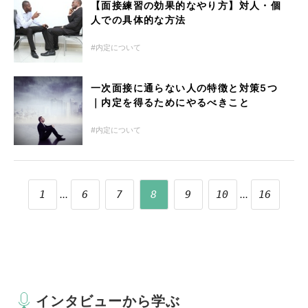
【面接練習の効果的なやり方】対人・個
人での具体的な方法
内定について
一次面接に通らない人の特徴と対策5つ
｜内定を得るためにやるべきこと
内定について
...
...
1
6
7
8
9
10
16
インタビューから学ぶ