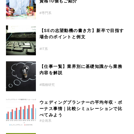
資格10個もご紹介
専門系
【SEの志望動機の書き方】新卒で目指す
場合のポイントと例文
IT系
【仕事一覧】業界別に基礎知識から業務
内容を解説
職種研究
ウェディングプランナーの平均年収・ボ
ーナス事情｜比較シミュレーションで比
べてみよう
企画系