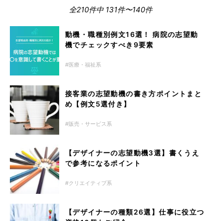
全210件中 131件〜140件
動機・職種別例文16選！ 病院の志望動
機でチェックすべき9要素
医療・福祉系
接客業の志望動機の書き方ポイントまと
め【例文5選付き】
販売・サービス系
【デザイナーの志望動機3選】書くうえ
で参考になるポイント
クリエイティブ系
【デザイナーの種類26選】仕事に役立つ