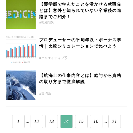
【薬学部で学んだことを活かせる就職先
とは】意外と知られていない卒業後の進
路までご紹介！
職種研究
プロデューサーの平均年収・ボーナス事
情｜比較シミュレーションで比べよう
クリエイティブ系
【航海士の仕事内容とは】給与から資格
の取り方まで徹底解説
専門系
...
...
1
12
13
14
15
16
21