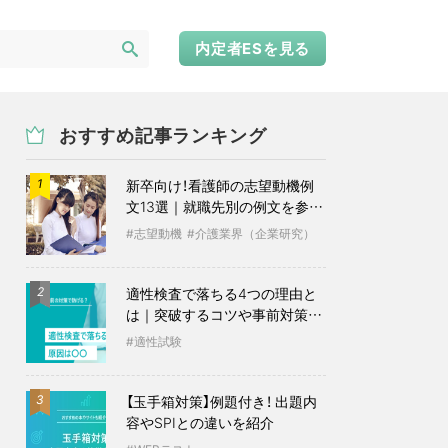
内定者ESを見る
おすすめ記事ランキング
新卒向け！看護師の志望動機例
1
文13選｜就職先別の例文を参考
に
志望動機
介護業界（企業研究）
適性検査で落ちる4つの理由と
2
は｜突破するコツや事前対策も
紹介
適性試験
【玉手箱対策】例題付き！ 出題内
3
容やSPIとの違いを紹介