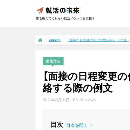
誰も教えてくれない就活ノウハウを伝授！
面接対策
【面接の日程変更の伝え方】電話やメールで連...
面接対策
【面接の日程変更の
絡する際の例文
2026年3月31日
65189 views
目次
目次を開く