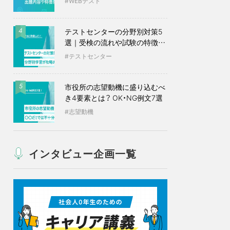
WEBテスト
テストセンターの分野別対策5
4
選｜受検の流れや試験の特徴も
紹介
テストセンター
市役所の志望動機に盛り込むべ
5
き4要素とは？ OK・NG例文7選
志望動機
インタビュー企画一覧