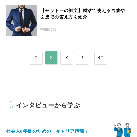
【モットーの例文】就活で使える言葉や
面接での答え方を紹介
面接対策
...
1
2
3
4
41
インタビューから学ぶ
社会人0年目のための「キャリア講義」