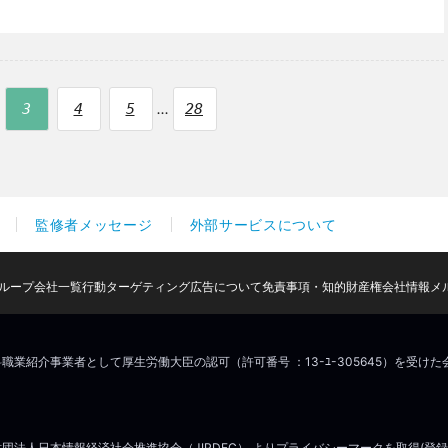
...
3
4
5
28
監修者メッセージ
外部サービスについて
ループ会社一覧
行動ターゲティング広告について
免責事項・知的財産権
会社情報
メ