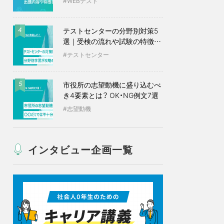
WEBテスト
テストセンターの分野別対策5
4
選｜受検の流れや試験の特徴も
紹介
テストセンター
市役所の志望動機に盛り込むべ
5
き4要素とは？ OK・NG例文7選
志望動機
インタビュー企画一覧