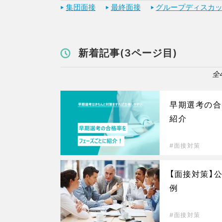
集団面接
最終面接
グループディスカ
新着記事(3ページ目)
全
早期選考の合
紹介
面接対策
【面接対策】
例
面接対策