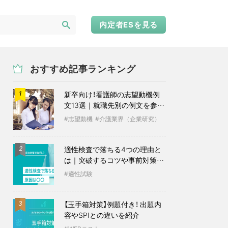
内定者ESを見る
おすすめ記事ランキング
新卒向け！看護師の志望動機例
1
文13選｜就職先別の例文を参考
に
志望動機
介護業界（企業研究）
適性検査で落ちる4つの理由と
2
は｜突破するコツや事前対策も
紹介
適性試験
【玉手箱対策】例題付き！ 出題内
3
容やSPIとの違いを紹介