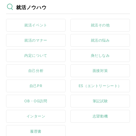
就活ノウハウ
就活イベント
就活その他
就活のマナー
就活の悩み
内定について
身だしなみ
自己分析
面接対策
自己PR
ES（エントリーシート）
OB・OG訪問
筆記試験
インターン
志望動機
履歴書