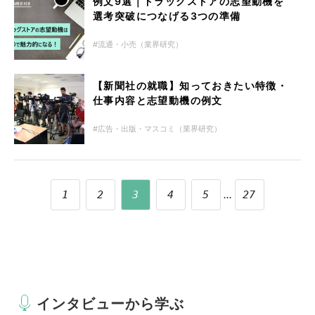
例文9選｜ドラッグストアの志望動機を
選考突破につなげる3つの準備
流通・小売（業界研究）
【新聞社の就職】知っておきたい特徴・
仕事内容と志望動機の例文
広告・出版・マスコミ（業界研究）
...
1
2
3
4
5
27
インタビューから学ぶ